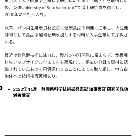
東京大学大学院農学生命科学研究科にて博士（農学）を取得した
後、英国University of Southamptonにて博士研究員を過ごし、
2000年に当社へ入社。
以来、パン用生地改良材並びに健康食品の開発に従事し、大豆発
酵物として食品添加物を無添加とする材料が大手企業にて採択さ
れる。
最近は麹発酵技術に注力し、製パン材料開発に留まらず、食品廃
材のアップサイクル化までをも実現化し、幅広い分野で廃材と認
識されていたものを再資源化することにまでも取り組む。地方自
治体への技術指導実績あり。
2020年 11月 静岡県科学技術振興表彰 知事褒賞 研究開発功
労者受賞